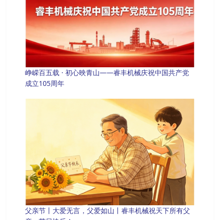
峥嵘百五载 · 初心映青山——睿丰机械庆祝中国共产党
成立105周年
父亲节丨大爱无言，父爱如山丨睿丰机械祝天下所有父