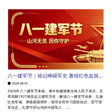
a
r
c
h
八一建军节｜铭记峥嵘军史 赓续红色血脉｜睿丰机械向全体人民子弟兵送上节日问候，致敬最可爱的人！
2026-08-01
2026年八一建军节来临，睿丰机械致敬全体人民子弟兵。文
章回顾1927南昌起义建军历史，解读八一建军节由来，弘扬
红色军魂、厚植家国情怀，倡导全民学习国防知识，坚守强
军信念，礼赞守护山河的中国军人。...