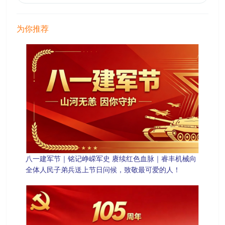
为你推荐
八一建军节｜铭记峥嵘军史 赓续红色血脉｜睿丰机械向
全体人民子弟兵送上节日问候，致敬最可爱的人！