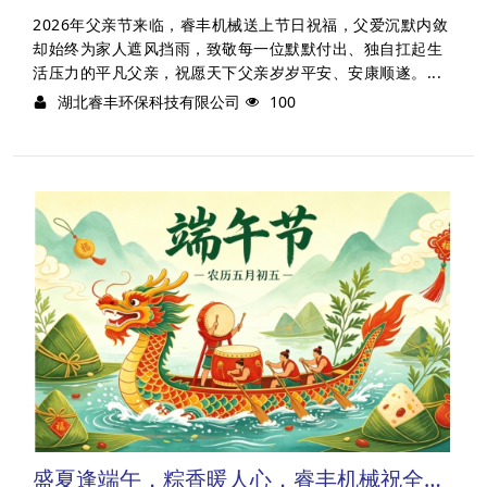
2026年父亲节来临，睿丰机械送上节日祝福，父爱沉默内敛
却始终为家人遮风挡雨，致敬每一位默默付出、独自扛起生
活压力的平凡父亲，祝愿天下父亲岁岁平安、安康顺遂。...
湖北睿丰环保科技有限公司
100
盛夏逢端午，粽香暖人心，睿丰机械祝全体家人安康顺遂