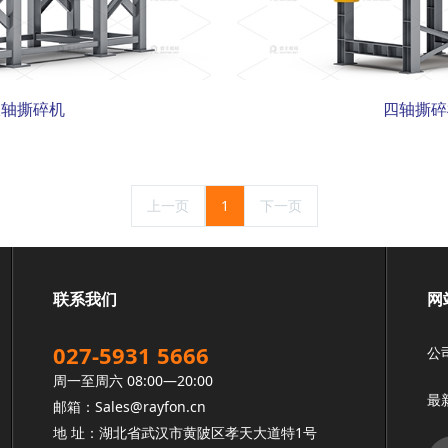
双轴撕碎机
四轴撕碎
上一页
1
下一页
联系我们
网
027-5931 5666
公
周一至周六 08:00—20:00
最
邮箱：Sales@rayfon.cn
地 址：湖北省武汉市黄陂区孝天大道特1号