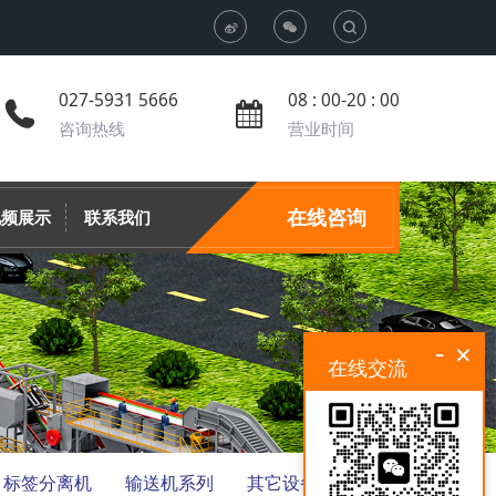
T
o
027-5931 5666
08 : 00-20 : 00
咨询热线
营业时间
g
g
在线咨询
视频展示
联系我们
l
e
-
×
在线交流
S
e
a
标签分离机
输送机系列
其它设备
暂未公开