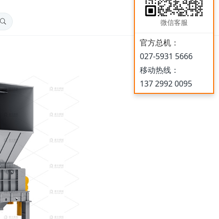
r
微信客服
c
官方总机：
027-5931 5666
h
移动热线：
137 2992 0095