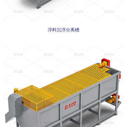
浮料沉浮分离槽