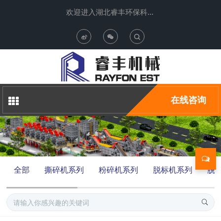
欢迎进入湖北睿丰环保科技有限公司
T
o
g
在线咨询
g
l
e
全部
撕碎机系列
粉碎机系列
脱标机系列
脱
S
e