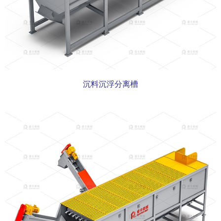
沉料沉浮分离槽