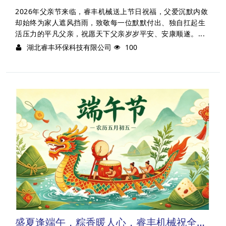
2026年父亲节来临，睿丰机械送上节日祝福，父爱沉默内敛
却始终为家人遮风挡雨，致敬每一位默默付出、独自扛起生
活压力的平凡父亲，祝愿天下父亲岁岁平安、安康顺遂。...
湖北睿丰环保科技有限公司
100
盛夏逢端午，粽香暖人心，睿丰机械祝全体家人安康顺遂