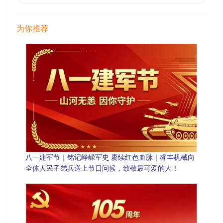
为你推荐
八一建军节｜铭记峥嵘军史 赓续红色血脉｜睿丰机械向
全体人民子弟兵送上节日问候，致敬最可爱的人！