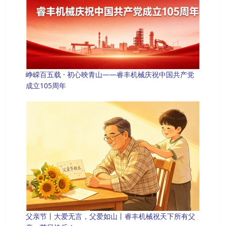
峥嵘百五载 · 初心映青山——睿丰机械庆祝中国共产党
成立105周年
父亲节丨大爱无言，父爱如山丨睿丰机械祝天下所有父