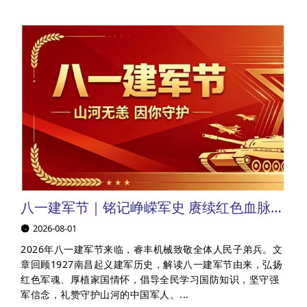
a
r
c
h
八一建军节｜铭记峥嵘军史 赓续红色血脉｜睿丰机械向全体人民子弟兵送上节日问候，致敬最可爱的人！
2026-08-01
2026年八一建军节来临，睿丰机械致敬全体人民子弟兵。文
章回顾1927南昌起义建军历史，解读八一建军节由来，弘扬
红色军魂、厚植家国情怀，倡导全民学习国防知识，坚守强
军信念，礼赞守护山河的中国军人。...