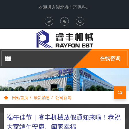
欢迎进入湖北睿丰环保科技有限公司
T
o
g
在线咨询
g
l
e
网站首页
最新消息
公司新闻
S
端午佳节｜睿丰机械放假通知来啦！恭祝
e
大家端午安康、阖家幸福