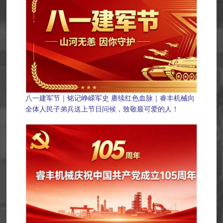
八一建军节｜铭记峥嵘军史 赓续红色血脉｜睿丰机械向
全体人民子弟兵送上节日问候，致敬最可爱的人！