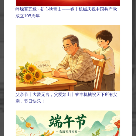
峥嵘百五载 · 初心映青山——睿丰机械庆祝中国共产党
成立105周年
父亲节丨大爱无言，父爱如山丨睿丰机械祝天下所有父
亲，节日快乐！