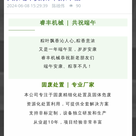
2024-06-08 15:29:39
陈雄伟
90
a
睿丰机械 | 共祝端午
r
粽叶飘香沁人心,粽香意浓
c
又是一年端午至，岁岁安康
h
睿丰机械恭祝新老朋友们
端午安康、粽享不凡！
固废处置 | 专业厂家
本公司专注于固废精细化处置及固体危废
资源化处置利用，可提供全套解决方案
支持非标定制，设备独立研发和生产
从业超10年，项目经验非常丰富