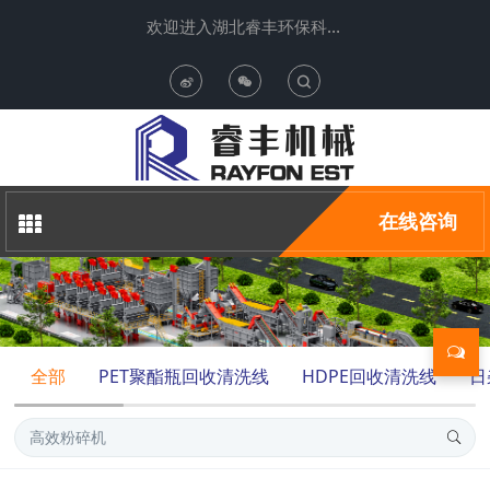
欢迎进入湖北睿丰环保科技有限公司
T
o
g
在线咨询
g
l
e
全部
PET聚酯瓶回收清洗线
HDPE回收清洗线
日
S
e